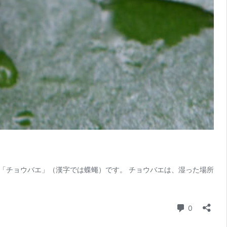
「チョウバエ」（漢字では蝶蠅）です。 チョウバエは、湿った場所
コメント
0