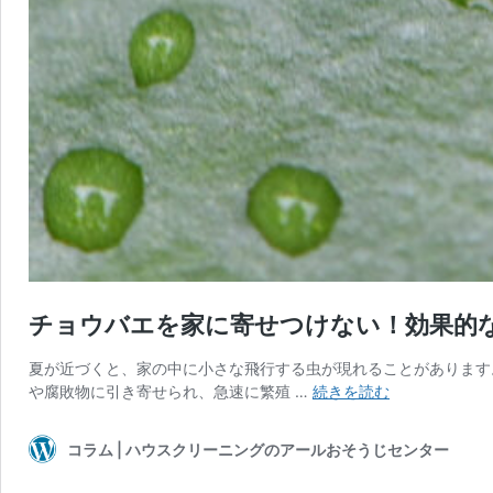
チョウバエを家に寄せつけない！効果的
夏が近づくと、家の中に小さな飛行する虫が現れることがあります
チ
や腐敗物に引き寄せられ、急速に繁殖 …
続きを読む
ョ
ウ
コラム | ハウスクリーニングのアールおそうじセンター
バ
エ