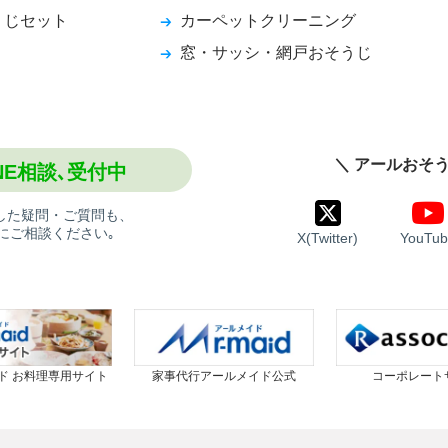
うじセット
カーペットクリーニング
窓・サッシ・網戸おそうじ
＼ アールおそう
INE相談､受付中
した疑問・ご質問も、
にご相談ください｡
X(Twitter)
YouTub
ド お料理専用サイト
家事代行アールメイド公式
コーポレート