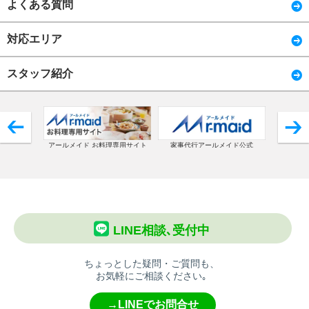
よくある質問
対応エリア
スタッフ紹介
アールメイド お料理専用サイト
家事代行アールメイド公式
コ
LINE相談､受付中
ちょっとした疑問・ご質問も、
お気軽にご相談ください｡
→LINEでお問合せ