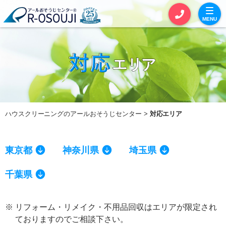
MENU
お見積りカート
お問い合わせ
サービス一覧
ハウスクリーニングのアールおそうじセンター
対応エリア
セットおそうじ
単品おそうじ
東京都
神奈川県
埼玉県
エアコンクリーニング
千葉県
全体おそうじ
定期おそうじ
※
リフォーム・リメイク・不用品回収はエリアが限定され
ておりますのでご相談下さい。