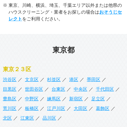
その他
※
東京、川崎、横浜、埼玉、千葉エリア以外または他県の
ハウスクリーニング・業者をお探しの場合は
おそうじセ
ご利用ガイド
レクト
をご利用ください。
対応エリア
アールおそうじセンターについて
東京都
お役立ち情報
東京２３区
マイページ
渋谷区
文京区
杉並区
港区
墨田区
目黒区
世田谷区
台東区
中央区
千代田区
豊島区
中野区
練馬区
新宿区
足立区
0120-599-022
荒川区
板橋区
江戸川区
大田区
葛飾区
受付時間 平日9時～18時・土曜日9時～12時
（日定休）
北区
江東区
品川区