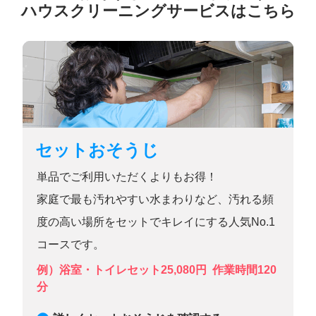
その他
ハウスクリーニングサービスはこちら
ご利用ガイド
対応エリア
アールおそうじセンターについて
お役立ち情報
セットおそうじ
マイページ
単品でご利用いただくよりもお得！
家庭で最も汚れやすい水まわりなど、汚れる頻
度の高い場所をセットでキレイにする人気No.1
コースです。
0120-599-022
例）浴室・トイレセット25,080円
作業時間120
受付時間 平日9時～18時・土曜日9時～12時
分
（日定休）