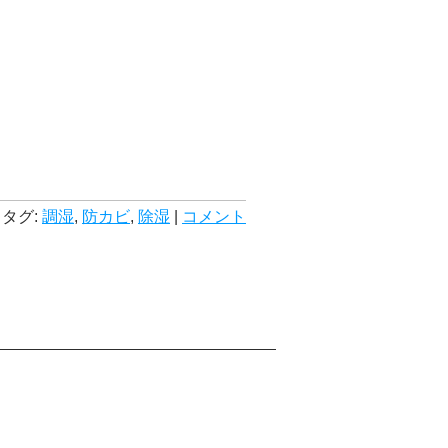
タグ:
調湿
,
防カビ
,
除湿
|
コメント