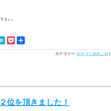
下さい。
st
rnote
ine
Hatena
Pocket
共
有
カテゴリー:
おそうじあれこれ
|
２位を頂きました！