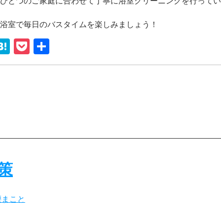
ひとつのご家庭に合わせて丁寧に浴室クリーニングを行ってい
浴室で毎日のバスタイムを楽しみましょう！
st
rnote
ine
Hatena
Pocket
共
有
策
腰まこと