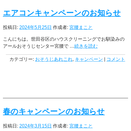
その他
エアコンキャンペーンのお知らせ
ご利用ガイド
投稿日:
2024年5月25日
作成者:
宮腰まこと
対応エリア
こんにちは。世田谷区のハウスクリーニングでお馴染みの
アールおそうじセンターについて
アールおそうじセンター宮腰で …
続きを読む
お役立ち情報
カテゴリー:
おそうじあれこれ
,
キャンペーン
|
コメント
マイページ
0120-599-022
春のキャンペーンのお知らせ
受付時間 平日9時～18時・土曜日9時～12時
（日定休）
投稿日:
2024年3月15日
作成者:
宮腰まこと