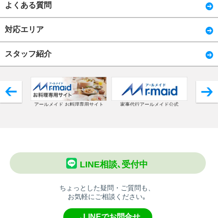
よくある質問
対応エリア
スタッフ紹介
アールメイド お料理専用サイト
家事代行アールメイド公式
コ
LINE相談､受付中
ちょっとした疑問・ご質問も、
お気軽にご相談ください｡
→LINEでお問合せ