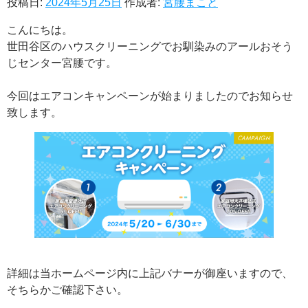
投稿日:
2024年5月25日
作成者:
宮腰まこと
その他
こんにちは。
ご利用ガイド
世田谷区のハウスクリーニングでお馴染みのアールおそう
じセンター宮腰です。
対応エリア
今回はエアコンキャンペーンが始まりましたのでお知らせ
アールおそうじセンターについて
致します。
お役立ち情報
マイページ
0120-599-022
受付時間 平日9時～18時・土曜日9時～12時
詳細は当ホームページ内に上記バナーが御座いますので、
（日定休）
そちらかご確認下さい。