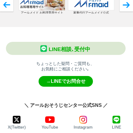
アールメイド お料理専用サイト
家事代行アールメイド公式
コ
LINE相談､受付中
ちょっとした疑問・ご質問も、
お気軽にご相談ください｡
→LINEでお問合せ
＼ アールおそうじセンター公式SNS ／
X(Twitter)
YouTube
Instagram
LINE