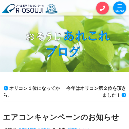
MENU
お見積りカート
お問い合わせ
サービス一覧
セットおそうじ
単品おそうじ
オリコン１位になってか
今年はオリコン第２位を頂き
エアコンクリーニング
ら。
ました！
全体おそうじ
エアコンキャンペーンのお知らせ
定期おそうじ