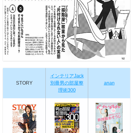
インテリアJack
STORY
別冊男の部屋整
anan
理術300