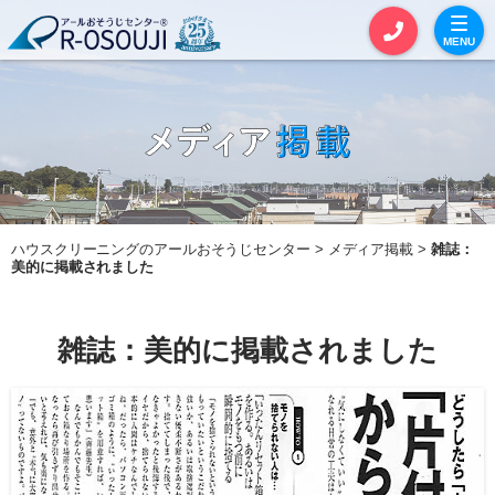
MENU
お見積りカート
お問い合わせ
サービス一覧
ハウスクリーニングのアールおそうじセンター
メディア掲載
雑誌：
セットおそうじ
美的に掲載されました
単品おそうじ
雑誌：美的に掲載されました
エアコンクリーニング
全体おそうじ
定期おそうじ