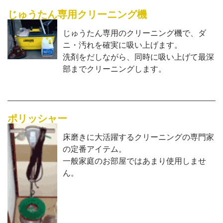
その他
じゅうたん専用クリーニング機
ご利用ガイド
じゅうたん専用のクリーニング機で、ダ
ニ・汚れを確実に吸い上げます。
対応エリア
洗剤をだしながら、同時に吸い上げて最深
部までクリーニングします。
アールおそうじセンターについて
お役立ち情報
ポリッシャー
マイページ
床磨きに大活躍するクリーニングの専門家
の定番アイテム。
一般家庭のお部屋ではあまり使用しませ
ん。
0120-599-022
受付時間 平日9時～18時・土曜日9時～12時
（日定休）