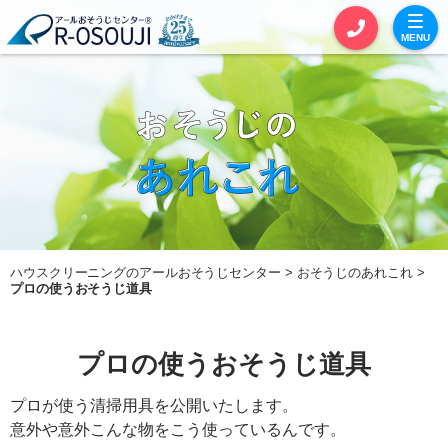
MENU
お見積りカート
お問い合わせ
サービス一覧
セットおそうじ
ハウスクリーニングのアールおそうじセンター
おそうじのあれこれ
単品おそうじ
プロの使うおそうじ道具
エアコンクリーニング
プロの使うおそうじ道具
全体おそうじ
プロが使う清掃用具を公開いたします。
定期おそうじ
意外や意外こんな物をこう使っているんです。