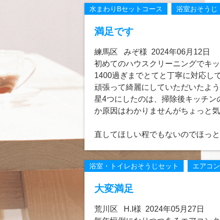
水まわりBセットコース
浴室おそうじ
満足です
練馬区 みぞ様 2024年06月12日
初めてのハウスクリーニングでキッ
1400過ぎまでとてと丁寧に対応
頑張って綺麗にしていただいたよう
星4つにしたのは、掃除後キッチン
か原因はわかりませんがちょっと気
直してほしい程でもないのでほっと
浴室・トイレおそうじセット
エアコン
大変満足
荒川区 H.I様 2024年05月27日