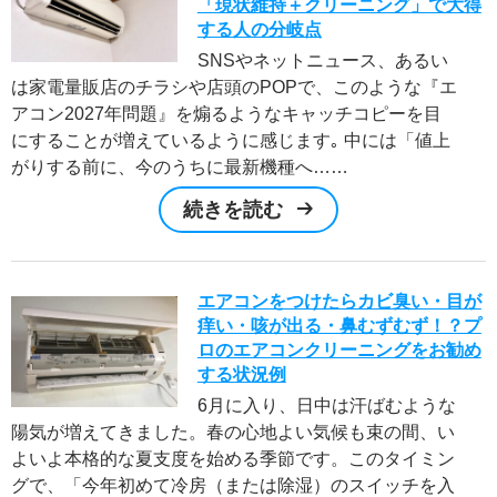
「現状維持＋クリーニング」で大得
する人の分岐点
SNSやネットニュース、あるい
は家電量販店のチラシや店頭のPOPで、このような『エ
アコン2027年問題』を煽るようなキャッチコピーを目
にすることが増えているように感じます｡ 中には「値上
がりする前に、今のうちに最新機種へ……
続きを読む
エアコンをつけたらカビ臭い・目が
痒い・咳が出る・鼻むずむず！？プ
ロのエアコンクリーニングをお勧め
する状況例
6月に入り、日中は汗ばむような
陽気が増えてきました。春の心地よい気候も束の間、い
よいよ本格的な夏支度を始める季節です。このタイミン
グで、「今年初めて冷房（または除湿）のスイッチを入