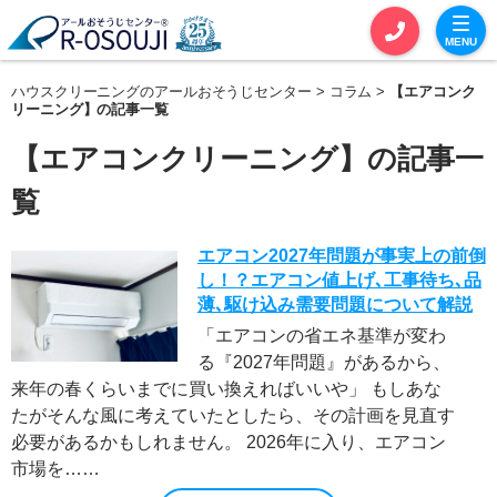
MENU
ハウスクリーニングのアールおそうじセンター
コラム
【エアコンク
お見積りカート
お問い合わせ
リーニング】の記事一覧
【エアコンクリーニング】の記事一
覧
サービス一覧
エアコン2027年問題が事実上の前倒
セットおそうじ
し！？エアコン値上げ､工事待ち､品
薄､駆け込み需要問題について解説
単品おそうじ
「エアコンの省エネ基準が変わ
エアコンクリーニング
る『2027年問題』があるから、
来年の春くらいまでに買い換えればいいや」 もしあな
全体おそうじ
たがそんな風に考えていたとしたら、その計画を見直す
必要があるかもしれません。 2026年に入り、エアコン
定期おそうじ
市場を……