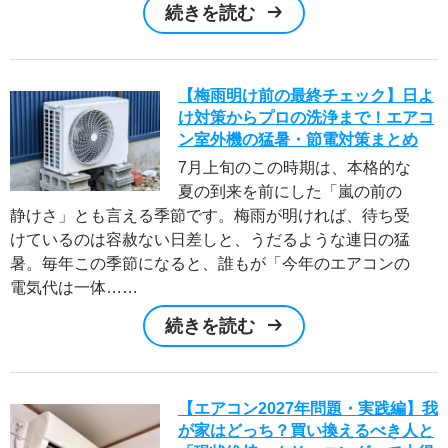
その他
続きを読む
ご利用ガイド
【梅雨明け前の最終チェック】日よ
対応エリア
け対策からプロの洗浄まで！エアコ
ン室外機の猛暑・節電対策まとめ
アールおそうじセンターについて
7月上旬のこの時期は、本格的な
夏の到来を前にした「嵐の前の
お役立ち情報
静けさ」とも言える季節です。梅雨が明ければ、待ち受
けているのは容赦ない日差しと、うだるような連日の猛
マイページ
暑。毎年この季節になると、誰もが「今年のエアコンの
電気代は一体……
続きを読む
0120-599-022
受付時間 平日9時～18時・土曜日9時～12時
（日定休）
【エアコン2027年問題・実践編】我
が家はどっち？買い換えるべき人と